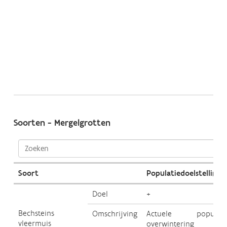
e
G
s
v
L
g
K
Soorten - Mergelgrotten
Soort
Populatiedoelstelling
Doel
+
Bechsteins
Omschrijving
Actuele populatie
vleermuis
overwintering 