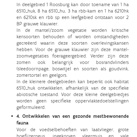
In deelgebied 1 Roosburg kan door toename van 1 ha
6510_huk, 8 ha 6510_hu, 3 ha rbb-kam en 1 ha 6210hk
en 6210sk en rbb sp een leefgebied ontstaan voor 2
BP grauwe klauwier.
In de mantel/zoom vegetatie worden kritische
kensoorten behouden of worden omstandigheden
gecreëerd waarin deze soorten overlevingskansen
hebben. Voor de grauwe klauwier zijn deze mantel-
zoomvegetaties foerageergebied. Verder zijn deze
zomen ook belangrijk voor bosrandvlinders
(sleedoornpage, boswitje) en soorten als goudvink,
zomertortel en geelgors.
In de kleinere deelgebieden kan beperkt ook habitat
6510_huk ontwikkelen, afhankelijk van de specifieke
abiotische toestand. Voor deze kleine deelgebiedjes
worden geen specifieke oppervlaktedoelstellingen
geformuleerd.
4. Ontwikkelen van een gezonde mestbewonende
fauna
Voor de voedselbehoeften van laatvlieger, grote
hoefijzerneus, ingekorven vleermuis en vale