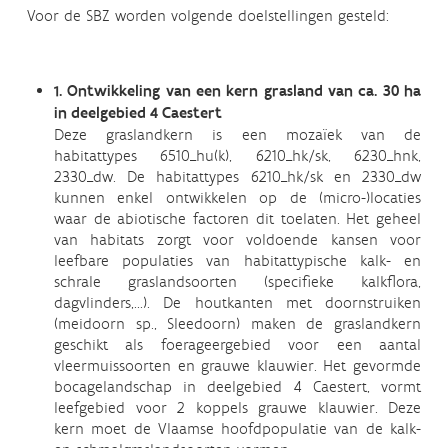
Voor de SBZ worden volgende doelstellingen gesteld:
1. Ontwikkeling van een kern grasland van ca. 30 ha
in deelgebied 4 Caestert
Deze graslandkern is een mozaïek van de
habitattypes 6510_hu(k), 6210_hk/sk, 6230_hnk,
2330_dw. De habitattypes 6210_hk/sk en 2330_dw
kunnen enkel ontwikkelen op de (micro-)locaties
waar de abiotische factoren dit toelaten. Het geheel
van habitats zorgt voor voldoende kansen voor
leefbare populaties van habitattypische kalk- en
schrale graslandsoorten (specifieke kalkflora,
dagvlinders,...). De houtkanten met doornstruiken
(meidoorn sp., Sleedoorn) maken de graslandkern
geschikt als foerageergebied voor een aantal
vleermuissoorten en grauwe klauwier. Het gevormde
bocagelandschap in deelgebied 4 Caestert, vormt
leefgebied voor 2 koppels grauwe klauwier. Deze
kern moet de Vlaamse hoofdpopulatie van de kalk-