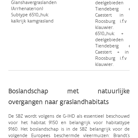
Glanshavergraslanden
deelgebiede
(Arrhenaterion)
Tiendeberg e
Subtype 6510_huk:
Caestert in D
kalkrijk kamgrasland
Roosburg i.f.v Gr
klauwier.
6510_huk: + 1h
deelgebiede
Tiendeberg e
Caestert + in 
Roosburg i.f.v Gr
klauwier.
Boslandschap met natuurlijke
overgangen naar graslandhabitats
De SBZ wordt volgens de G-IHD als essentieel beschouwd
voor het habitat 9150 en belangrijk voor habitattype
9160. Het boslandschap is in de SBZ belangrijk voor de
volgende Europees beschermde vleermuizen: Brandt’s