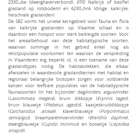
2330_dw (dwerghaververbond), 6110 (kalkrijk of basifiel
grasland op rotsbodem) en 6230_hnk (droge, kalkrijke,
heischrale graslanden).
De SBZ vormt het unieke kerngebied voor fauna en flora
van kalkrijke graslanden op Vlaamse schaal en is
daardoor een hotspot voor sterk bedreigde soorten. Voor
het areaalbehoud van deze habitattypische soorten,
waarvan sommige in het gebied enkel nog als
relictpopulatie voorkomen (en waarvan de verspreiding
in Vlaanderen erg beperkt is), is een toename van deze
graslandtypes nodig. De habitatvlekken, die elkaar
afwisselen in waardevolle graslandkernen met habitat en
regionaal belangrijke biotopen zorgen voor voldoende
kansen voor leefbare populaties van de habitattypische
faunasoorten (in het bijzonder dagvlinders argusvlinder
(
Lasiommata megera
), bruin dikkopje (
Erynnis tages
),
bruin blauwtje (
Plebeius agestis
), kaasjeskruiddikkopje
(
Carcharodus alceae
), klaverblauwtje (
Polyommatus
semiargus
), braamparelmoervlinder (
Brenthis daphne
),
dwergblauwtje (
Cupido minimus
) en boswitje (
Leptidea
sinapis
)).