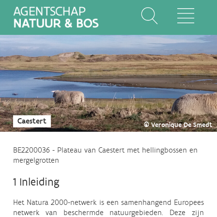
Overslaan
en
naar
de
inhoud
Main
gaan
navigation
Caestert
© Veronique De Smedt
BE2200036 - Plateau van Caestert met hellingbossen en
mergelgrotten
1 Inleiding
Het Natura 2000-netwerk is een samenhangend Europees
netwerk van beschermde natuurgebieden. Deze zijn