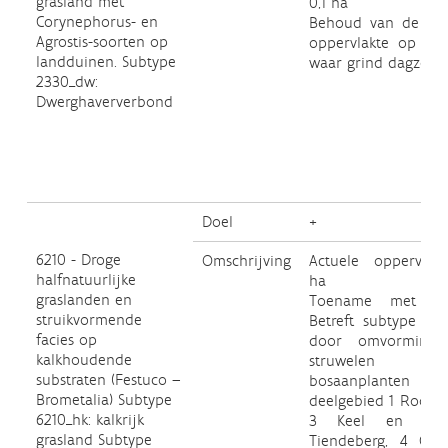
grasland met
0,1 ha
Corynephorus- en
Behoud van de act
Agrostis-soorten op
oppervlakte op loca
landduinen. Subtype
waar grind dagzoom
2330_dw:
Dwerghaververbond
Doel
+
6210 - Droge
Omschrijving
Actuele oppervlakt
halfnatuurlijke
ha
graslanden en
Toename met 6
struikvormende
Betreft subtype 621
facies op
door omvorming
kalkhoudende
struwelen
substraten (Festuco –
bosaanplanten
Brometalia) Subtype
deelgebied 1 Roosbu
6210_hk: kalkrijk
3 Keel en oo
grasland Subtype
Tiendeberg, 4 Caest