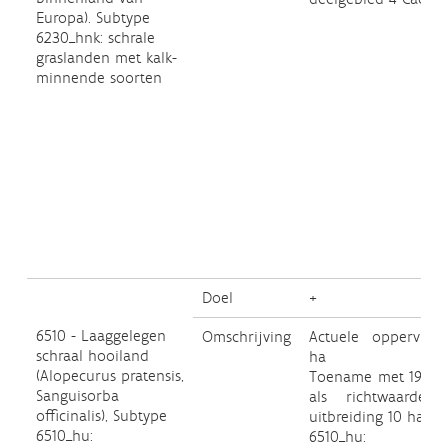
Europa). Subtype
6230_hnk: schrale
graslanden met kalk-
minnende soorten
Doel
+
6510 - Laaggelegen
Omschrijving
Actuele oppervlakt
schraal hooiland
ha
(Alopecurus pratensis,
Toename met 19 ha
Sanguisorba
als richtwaarde 
officinalis), Subtype
uitbreiding 10 ha.
6510_hu:
6510_hu: +1