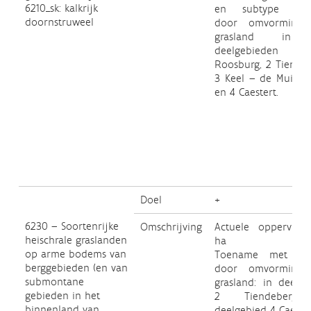
6210_sk: kalkrijk
en subtype 6210
doornstruweel
door omvorming
grasland in
deelgebieden
Roosburg, 2 Tiendeb
3 Keel – de Muizen
en 4 Caestert.
Doel
+
6230 – Soortenrijke
Omschrijving
Actuele oppervlakt
heischrale graslanden
ha
op arme bodems van
Toename met 10
berggebieden (en van
door omvorming
submontane
grasland: in deelge
gebieden in het
2 Tiendeberg
binnenland van
deelgebied 4 Caester