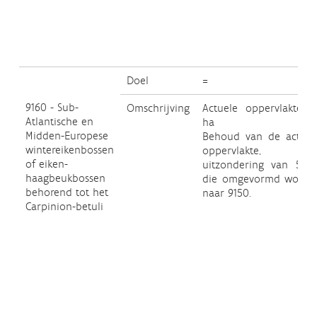
Doel
=
9160 - Sub-
Omschrijving
Actuele oppervlakte: 2
Atlantische en
ha
Midden-Europese
Behoud van de actuel
wintereikenbossen
oppervlakte, me
of eiken-
uitzondering van 5 h
haagbeukbossen
die omgevormd worde
behorend tot het
naar 9150.
Carpinion-betuli