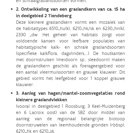
en schraalgraslandsoorten vormen.
2. Ontwikkeling van een graslandkern van ca. 15 ha
in deelgebied 2 Tiendeberg
Deze kleinere graslandkern vormt een mozaïek van
de habitattypes 6510_hu(k), 6210_hk/sk en 6230_hn(k),
2330 _dw. Het geheel van habitats zorgt voor
voldoende kansen voor leefbare populaties van
habitattypische kalk- en schrale graslandsoorten
(specifieke kalkflora, dagvlinders,...). De houtkanten
met doornstruiken (meidoorn sp., sleedoorn) maken
de graslandkern geschikt als foerageergebied voor
een aantal vleermuissoorten en grauwe klauwier. Dit
gebied vormt het leefgebied voor 1 koppel grauwe
klauwier.
3. Aanleg van hagen/mantel-zoomvegetaties rond
kleinere graslandvlekken
(vooral in deelgebied 1 Roosburg, 3 Keel-Muizenberg
en 6 Lacroix oost) van de SBZ door middel van
aanleg van de regionaal belangrijke biotoop
doornstruwelen van leemhoudende gronden (rbbsp),
6210_hk en 6210_sk.