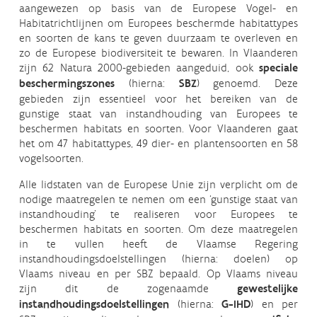
aangewezen op basis van de Europese Vogel- en
Habitatrichtlijnen om Europees beschermde habitattypes
en soorten de kans te geven duurzaam te overleven en
zo de Europese biodiversiteit te bewaren. In Vlaanderen
zijn 62 Natura 2000-gebieden aangeduid, ook
speciale
beschermingszones
(hierna:
SBZ
) genoemd. Deze
gebieden zijn essentieel voor het bereiken van de
gunstige staat van instandhouding van Europees te
beschermen habitats en soorten. Voor Vlaanderen gaat
het om 47 habitattypes, 49 dier- en plantensoorten en 58
vogelsoorten.
Alle lidstaten van de Europese Unie zijn verplicht om de
nodige maatregelen te nemen om een ‘gunstige staat van
instandhouding’ te realiseren voor Europees te
beschermen habitats en soorten. Om deze maatregelen
in te vullen heeft de Vlaamse Regering
instandhoudingsdoelstellingen (hierna: doelen) op
Vlaams niveau en per SBZ bepaald. Op Vlaams niveau
zijn dit de zogenaamde
gewestelijke
instandhoudingsdoelstellingen
(hierna:
G-IHD
) en per