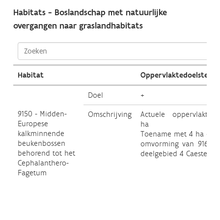
Habitats - Boslandschap met natuurlijke
overgangen naar graslandhabitats
Habitat
Oppervlaktedoelstellin
Doel
+
9150 - Midden-
Omschrijving
Actuele oppervlakte: 
Europese
ha
kalkminnende
Toename met 4 ha doo
beukenbossen
omvorming van 9160 i
behorend tot het
deelgebied 4 Caestert.
Cephalanthero-
Fagetum