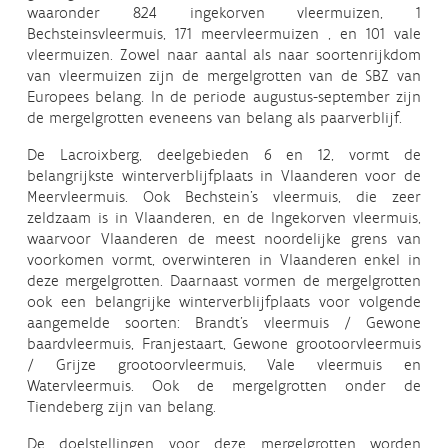
waaronder 824 ingekorven vleermuizen, 1
Bechsteinsvleermuis, 171 meervleermuizen , en 101 vale
vleermuizen. Zowel naar aantal als naar soortenrijkdom
van vleermuizen zijn de mergelgrotten van de SBZ van
Europees belang. In de periode augustus-september zijn
de mergelgrotten eveneens van belang als paarverblijf.
De Lacroixberg, deelgebieden 6 en 12, vormt de
belangrijkste winterverblijfplaats in Vlaanderen voor de
Meervleermuis. Ook Bechstein’s vleermuis, die zeer
zeldzaam is in Vlaanderen, en de Ingekorven vleermuis,
waarvoor Vlaanderen de meest noordelijke grens van
voorkomen vormt, overwinteren in Vlaanderen enkel in
deze mergelgrotten. Daarnaast vormen de mergelgrotten
ook een belangrijke winterverblijfplaats voor volgende
aangemelde soorten: Brandt’s vleermuis / Gewone
baardvleermuis, Franjestaart, Gewone grootoorvleermuis
/ Grijze grootoorvleermuis, Vale vleermuis en
Watervleermuis. Ook de mergelgrotten onder de
Tiendeberg zijn van belang.
De doelstellingen voor deze mergelgrotten worden