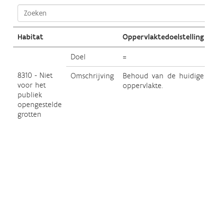
Habitat
Oppervlaktedoelstelling
K
Doel
=
+
8310 - Niet
Omschrijving
Behoud van de huidige
voor het
oppervlakte.
v
publiek
h
opengestelde
f
grotten
o
p
v
v
v
w
L
m
r