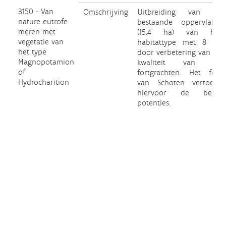
3150 - Van
Omschrijving
Uitbreiding van de
nature eutrofe
bestaande oppervlakte
meren met
(15,4 ha) van het
vegetatie van
habitattype met 8 ha
het type
door verbetering van de
Magnopotamion
kwaliteit van de
of
fortgrachten. Het fort
Hydrocharition
van Schoten vertoont
hiervoor de beste
potenties.