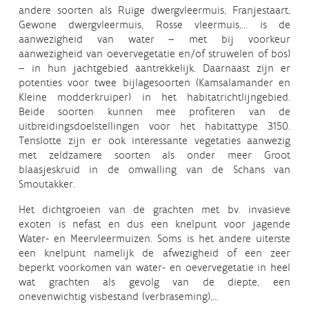
andere soorten als Ruige dwergvleermuis, Franjestaart,
Gewone dwergvleermuis, Rosse vleermuis,... is de
aanwezigheid van water – met bij voorkeur
aanwezigheid van oevervegetatie en/of struwelen of bos)
– in hun jachtgebied aantrekkelijk. Daarnaast zijn er
potenties voor twee bijlagesoorten (Kamsalamander en
Kleine modderkruiper) in het habitatrichtlijngebied.
Beide soorten kunnen mee profiteren van de
uitbreidingsdoelstellingen voor het habitattype 3150.
Tenslotte zijn er ook interessante vegetaties aanwezig
met zeldzamere soorten als onder meer Groot
blaasjeskruid in de omwalling van de Schans van
Smoutakker.
Het dichtgroeien van de grachten met bv. invasieve
exoten is nefast en dus een knelpunt voor jagende
Water- en Meervleermuizen. Soms is het andere uiterste
een knelpunt namelijk de afwezigheid of een zeer
beperkt voorkomen van water- en oevervegetatie in heel
wat grachten als gevolg van de diepte, een
onevenwichtig visbestand (verbraseming),…