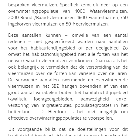
besproken vleermuizen. Specifiek komt dit neer op een
overwinteringspopulatie van 4000 Watervleermuizen,
2000 Brandt/Baard-vleermuizen, 1600 Franjestaarten, 750
Ingekorven vleermuizen en 50 Meervleermuizen.
Deze aantallen kunnen – omwille van een aantal
redenen – niet gespecificeerd worden naar aantallen
voor het habitatrichtlijngebied of per deelgebied. Zo
omvat het habitatrichtlijngebied niet alle forten van het
netwerk waarin vleermuizen voorkomen. Daarnaast is het
ook belangrijk te vermelden dat de verspreiding van de
vleermuizen over de forten kan variëren over de jaren.
De verwachte aantallen zwermende en overwinterende
vleermuizen in het SBZ hangen bovendien af van een
groot aantal variabelen buiten het habitatrichtlijngebied
(kwaliteit foerageergebieden, aanwezigheid en/of
verstoring van migratieroutes, populatiegroottes in het
buitenland, … ). Hierdoor is het niet mogelijk om
effectieve overwinteringspopulaties te voorspellen.
Uit voorgaande blijkt dat de doelstellingen voor dit
habitatrichtlijngebied zich dus niet kunnen beperken tot