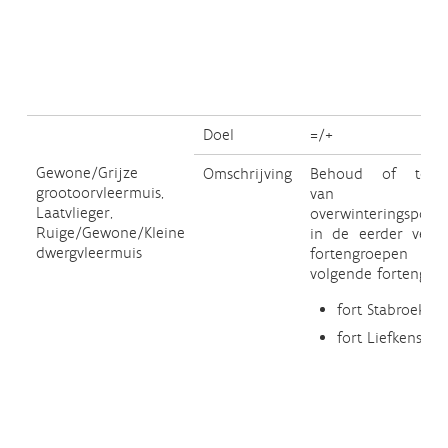
Doel
=/+
Gewone/Grijze
Omschrijving
Behoud of toen
grootoorvleermuis,
van d
Laatvlieger,
overwinteringspopul
Ruige/Gewone/Kleine
in de eerder verm
dwergvleermuis
fortengroepen e
volgende fortengroe
fort Stabroek
fort Liefkensho