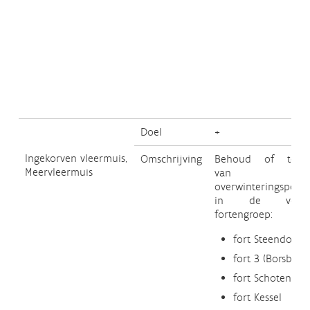
Doel
+
Ingekorven vleermuis,
Omschrijving
Behoud of toen
Meervleermuis
van d
overwinteringspopul
in de volge
fortengroep:
fort Steendorp
fort 3 (Borsbeek
fort Schoten
fort Kessel