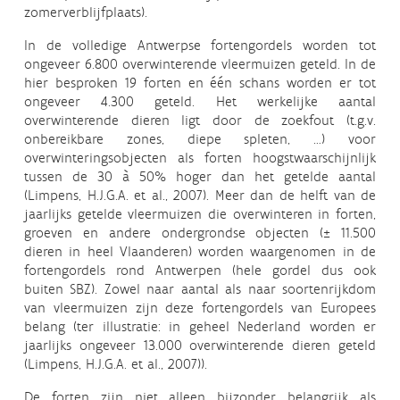
zomerverblijfplaats).
In de volledige Antwerpse fortengordels worden tot
ongeveer 6.800 overwinterende vleermuizen geteld. In de
hier besproken 19 forten en één schans worden er tot
ongeveer 4.300 geteld. Het werkelijke aantal
overwinterende dieren ligt door de zoekfout (t.g.v.
onbereikbare zones, diepe spleten, …) voor
overwinteringsobjecten als forten hoogstwaarschijnlijk
tussen de 30 à 50% hoger dan het getelde aantal
(Limpens, H.J.G.A. et al., 2007). Meer dan de helft van de
jaarlijks getelde vleermuizen die overwinteren in forten,
groeven en andere ondergrondse objecten (± 11.500
dieren in heel Vlaanderen) worden waargenomen in de
fortengordels rond Antwerpen (hele gordel dus ook
buiten SBZ). Zowel naar aantal als naar soortenrijkdom
van vleermuizen zijn deze fortengordels van Europees
belang (ter illustratie: in geheel Nederland worden er
jaarlijks ongeveer 13.000 overwinterende dieren geteld
(Limpens, H.J.G.A. et al., 2007)).
De forten zijn niet alleen bijzonder belangrijk als