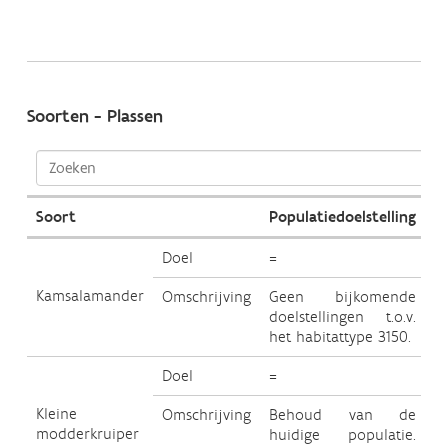
Soorten - Plassen
Soort
Populatiedoelstelling
Kw
Doel
=
=
Kamsalamander
Omschrijving
Geen bijkomende
G
doelstellingen t.o.v.
do
het habitattype 3150.
he
Doel
=
+
Kleine
Omschrijving
Behoud van de
G
modderkruiper
huidige populatie.
do