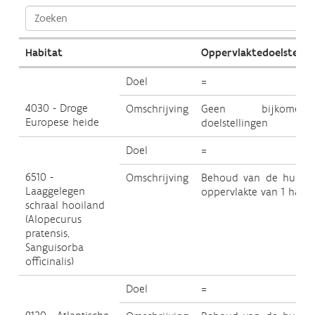
Habitat
Oppervlaktedoelstellin
Doel
=
4030 - Droge
Omschrijving
Geen bijkomend
Europese heide
doelstellingen
Doel
=
6510 -
Omschrijving
Behoud van de huidig
Laaggelegen
oppervlakte van 1 ha.
schraal hooiland
(Alopecurus
pratensis,
Sanguisorba
officinalis)
Doel
=