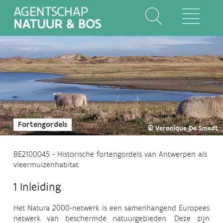
Overslaan
en
naar
de
inhoud
Main
gaan
navigation
Fortengordels
© Veronique De Smedt
BE2100045 - Historische fortengordels van Antwerpen als
vleermuizenhabitat
1 Inleiding
Het Natura 2000-netwerk is een samenhangend Europees
netwerk van beschermde natuurgebieden. Deze zijn