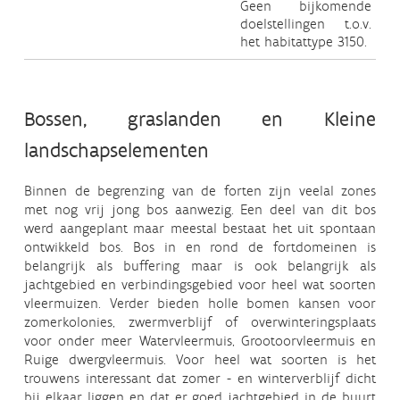
Geen bijkomende
he
doelstellingen t.o.v.
het habitattype 3150.
Bossen, graslanden en Kleine
landschapselementen
Binnen de begrenzing van de forten zijn veelal zones
met nog vrij jong bos aanwezig. Een deel van dit bos
werd aangeplant maar meestal bestaat het uit spontaan
ontwikkeld bos. Bos in en rond de fortdomeinen is
belangrijk als buffering maar is ook belangrijk als
jachtgebied en verbindingsgebied voor heel wat soorten
vleermuizen. Verder bieden holle bomen kansen voor
zomerkolonies, zwermverblijf of overwinteringsplaats
voor onder meer Watervleermuis, Grootoorvleermuis en
Ruige dwergvleermuis. Voor heel wat soorten is het
trouwens interessant dat zomer - en winterverblijf dicht
bij elkaar liggen en dat er goed jachtgebied in de buurt