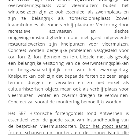
overwinteringsplaats voor vleermuizen; buiten het
winterseizoen zijn ze ook essentieel als zwermplaats en
zijn ze belangrijk als zomerkolonieplaats (zowel
kraamkolonies als zomerverblijfplaatsen). Verstoring door
recreatieve activiteiten en slechte
omgevingsomstandigheden door niet goed uitgevoerde
restauratiewerken zijn knelpunten voor vleermuizen.
Concreet worden dergelijke problemen vastgesteld voor
o.a. fort 2, fort Bornem en fort Liezele met als gevolg
een belangrijke verstoring van de overwinteringsplekken
en hoogstwaarschijnlijk ook van het zwermgedrag.
Knelpunt kan ook zijn dat bepaalde forten op zeer lange
termijn dreigen te vervallen en zo niet enkel als
cultuurhistorisch object maar ook als verblijfplaats voor
vleermuizen (winter en zwerm) dreigen te verdwijnen.
Concreet zal vooral de monitoring bemoeilijkt worden.
Het SBZ Historische fortengordels rond Antwerpen is
essentieel voor de goede staat van instandhouding van
de besproken vleermuissoorten.
Door het groot aantal
forten, schansen en bunkers en de connectiviteit die