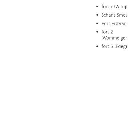
fort 7 (Wilrijk)
Schans Smoutak
Fort Ertbrand
fort 2
(Wommelgem)
fort 5 (Edegem)