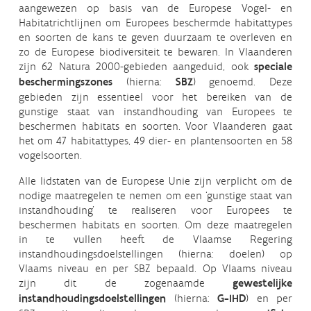
aangewezen op basis van de Europese Vogel- en
Habitatrichtlijnen om Europees beschermde habitattypes
en soorten de kans te geven duurzaam te overleven en
zo de Europese biodiversiteit te bewaren. In Vlaanderen
zijn 62 Natura 2000-gebieden aangeduid, ook
speciale
beschermingszones
(hierna:
SBZ
) genoemd. Deze
gebieden zijn essentieel voor het bereiken van de
gunstige staat van instandhouding van Europees te
beschermen habitats en soorten. Voor Vlaanderen gaat
het om 47 habitattypes, 49 dier- en plantensoorten en 58
vogelsoorten.
Alle lidstaten van de Europese Unie zijn verplicht om de
nodige maatregelen te nemen om een ‘gunstige staat van
instandhouding’ te realiseren voor Europees te
beschermen habitats en soorten. Om deze maatregelen
in te vullen heeft de Vlaamse Regering
instandhoudingsdoelstellingen (hierna: doelen) op
Vlaams niveau en per SBZ bepaald. Op Vlaams niveau
zijn dit de zogenaamde
gewestelijke
instandhoudingsdoelstellingen
(hierna:
G-IHD
) en per