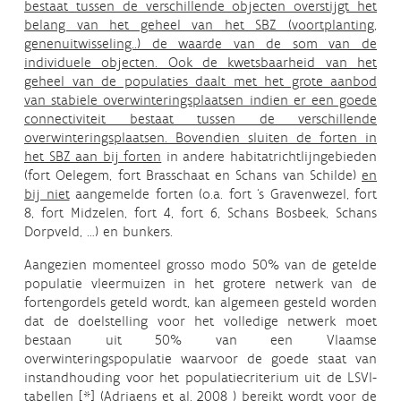
bestaat tussen de verschillende objecten overstijgt het
belang van het geheel van het SBZ (voortplanting,
genenuitwisseling..) de waarde van de som van de
individuele objecten. Ook de kwetsbaarheid van het
geheel van de populaties daalt met het grote aanbod
van stabiele overwinteringsplaatsen indien er een goede
connectiviteit bestaat tussen de verschillende
overwinteringsplaatsen. Bovendien sluiten de forten in
het SBZ aan bij forten
in andere habitatrichtlijngebieden
(fort Oelegem, fort Brasschaat en Schans van Schilde)
en
bij niet
aangemelde forten (o.a. fort ‘s Gravenwezel, fort
8, fort Midzelen, fort 4, fort 6, Schans Bosbeek, Schans
Dorpveld, …) en bunkers.
Aangezien momenteel grosso modo 50% van de getelde
populatie vleermuizen in het grotere netwerk van de
fortengordels geteld wordt, kan algemeen gesteld worden
dat de doelstelling voor het volledige netwerk moet
bestaan uit 50% van een Vlaamse
overwinteringspopulatie waarvoor de goede staat van
instandhouding voor het populatiecriterium uit de LSVI-
tabellen [*] (Adriaens et al. 2008 ) bereikt wordt voor de