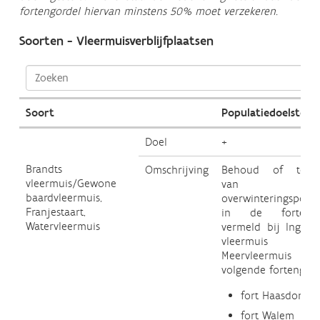
fortengordel hiervan minstens 50% moet verzekeren.
Soorten - Vleermuisverblijfplaatsen
Soort
Populatiedoelstelli
Doel
+
Brandts
Omschrijving
Behoud of toen
vleermuis/Gewone
van d
baardvleermuis,
overwinteringspopul
Franjestaart,
in de fortengr
Watervleermuis
vermeld bij Ingeko
vleermuis 
Meervleermuis e
volgende fortengroe
fort Haasdonk
fort Walem